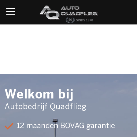
Home
Aanbod
Diensten
Autofirst
Verkocht
Over ons
Contact
Welkom bij
Autobedrijf Quadflieg
12 maanden BOVAG garantie