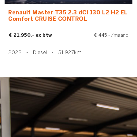
Renault Master T35 2.3 dCi 130 L2 H2 EL
Comfort CRUISE CONTROL
€ 21.950,- ex btw
€ 445,- /maand
2022
-
Diesel
-
51.927km