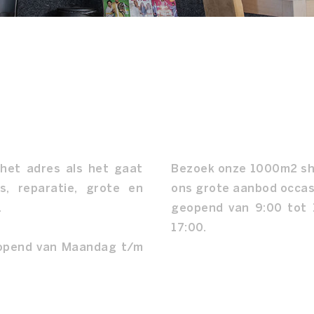
 het adres als het gaat
Bezoek onze 1000m2 sh
s, reparatie, grote en
ons grote aanbod occas
.
geopend van 9:00 tot 
17:00.
eopend van Maandag t/m