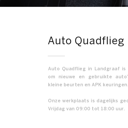
Auto Quadflieg
Auto Quadflieg in Landgraaf is
om nieuwe en gebruikte auto’
kleine beurten en APK keuringen
Onze werkplaats is dagelijks g
Vrijdag van 09:00 tot 18:00 uur.