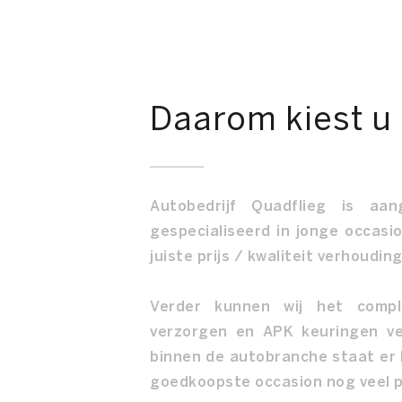
Daarom kiest u
Autobedrijf Quadflieg is aa
gespecialiseerd in jonge occasio
juiste prijs / kwaliteit verhouding
Verder kunnen wij het comp
verzorgen en APK keuringen ve
binnen de autobranche staat er 
goedkoopste occasion nog veel pl