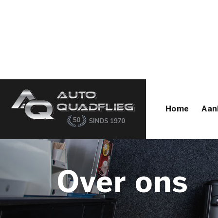
Home
Aanbod
Diensten
Autofirst
Verkocht
Over ons
Contact
Home
Aan
Over ons