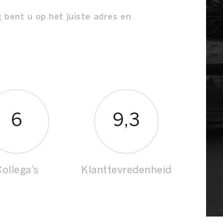
g bent u op het juiste adres en
6
9
,3
ollega’s
Klanttevredenheid