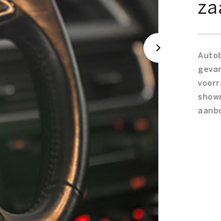
za
Auto
geva
voor
show
aanb