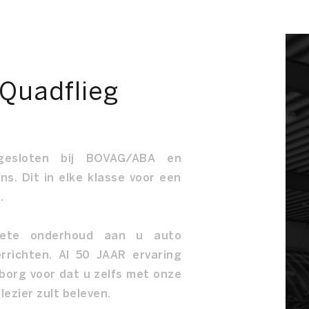
 Quadflieg
ngesloten bij BOVAG/ABA en
ns. Dit in elke klasse voor een
.
lete onderhoud aan u auto
rrichten. Al 50 JAAR ervaring
borg voor dat u zelfs met onze
ezier zult beleven.