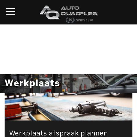
Home
Aanbod
Diensten
Autofirst
Verkocht
Over ons
Contact
Werkplaats
Werkplaats afspraak plannen