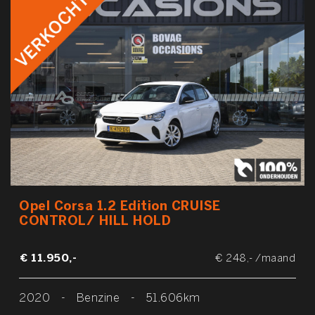
Opel Corsa 1.2 Edition CRUISE
CONTROL/ HILL HOLD
€ 11.950,-
€ 248,- /maand
2020
-
Benzine
-
51.606km