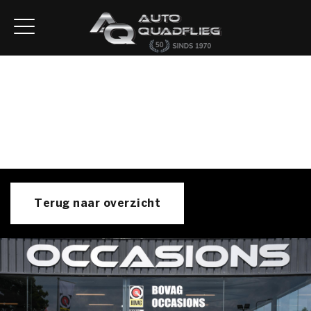
Home
Aanbod
Diensten
Autofirst
Verkocht
Over ons
Contact
Terug naar overzicht