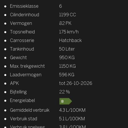
Emissieklasse
6
Cilinderinhoud
1199 CC
Vermogen
82 PK
Topsnelheid
175 km/h
Carrosserie
Hatchback
Tankinhoud
50 Liter
Gewicht
950 KG
Max. trekgewicht
1150 KG
Laadvermogen
596 KG
APK
tot 26-10-2026
Bijtelling
22 %
Energielabel
Gemiddeld verbruik
4.3 L/100KM
Verbruik stad
5.1 L/100KM
Verbruik snelweg
3.8 L/100KM