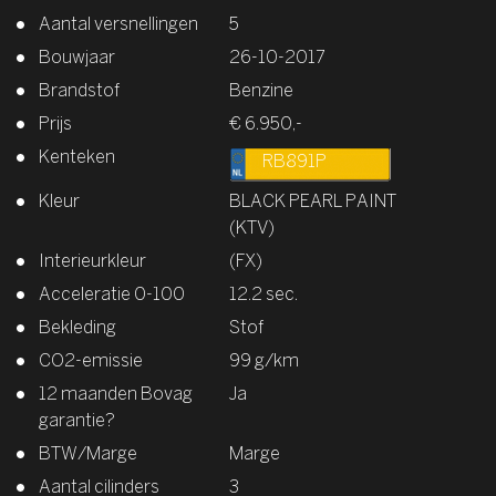
Aantal versnellingen
5
Bouwjaar
26-10-2017
Brandstof
Benzine
Prijs
€ 6.950,-
Kenteken
RB891P
Kleur
BLACK PEARL PAINT
(KTV)
Interieurkleur
(FX)
Acceleratie 0-100
12.2 sec.
Bekleding
Stof
CO2-emissie
99 g/km
12 maanden Bovag
Ja
garantie?
BTW/Marge
Marge
Aantal cilinders
3