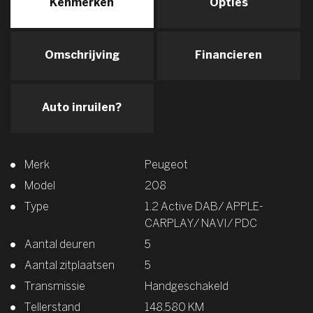
Kenmerken
Opties
Omschrijving
Financieren
Auto inruilen?
Merk
Peugeot
Model
208
Type
1.2 Active DAB/ APPLE-
CARPLAY/ NAVI/ PDC
Aantal deuren
5
Aantal zitplaatsen
5
Transmissie
Handgeschakeld
Tellerstand
148.580 KM