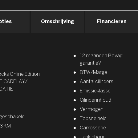
pties
Omschrijving
Financieren
12 maanden Bovag
garantie?
BTW/Marge
ocks Online Edition
E CARPLAY/
Aantal cilinders
GATIE
Emissieklasse
Cilinderinhoud
Vermogen
geschakeld
Topsnelheid
93 KM
Carrosserie
Tankinhoud