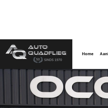
Home
Aanbod
Diensten
Autofirst
Verkocht
Over ons
Contact
Home
Aan