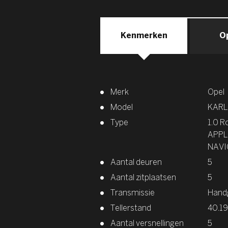
Kenmerken
O
Merk
Opel
Model
KARL
Type
1.0 R
APPL
NAVI
Aantal deuren
5
Aantal zitplaatsen
5
Transmissie
Hand
Tellerstand
40.1
Aantal versnellingen
5