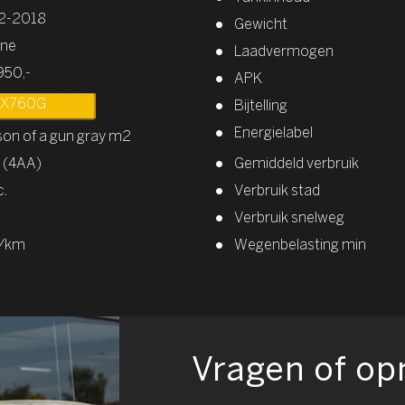
2-2018
Gewicht
ine
Laadvermogen
950,-
APK
RX760G
Bijtelling
Energielabel
son of a gun gray m2
 (4AA)
Gemiddeld verbruik
c.
Verbruik stad
Verbruik snelweg
g/km
Wegenbelasting min
Vragen of o