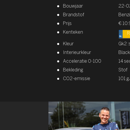
Bouwjaar
22-0
Brandstof
Benz
Prijs
€ 10.
Kenteken
Kleur
Gk2 :
Interieurkleur
Black
Acceleratie 0-100
14 se
Bekleding
Stof
CO2-emissie
101 