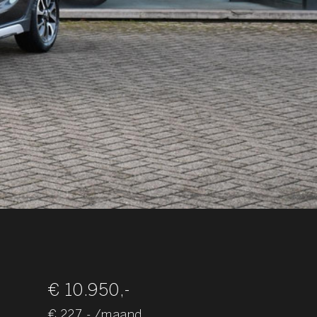
€ 10.950,-
€ 227,- /maand