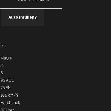
Auto inruilen?
Ja
Marge
3
6
999 CC
75 PK
168 km/h
Hatchback
32 Liter