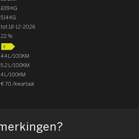
839 KG
514 KG
tot 18-12-2026
22 %
4.4 L/100KM
5.2 L/100KM
4 L/100KM
€ 70 /kwartaal
pmerkingen?