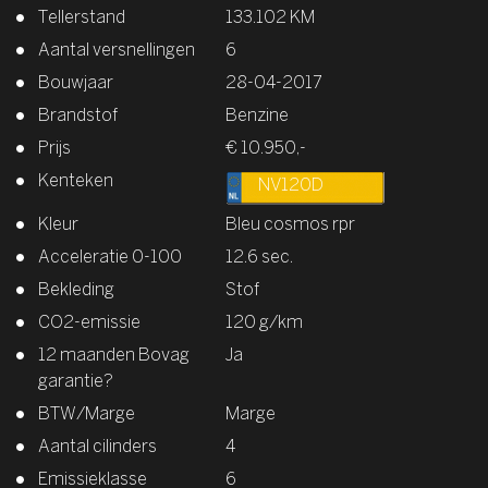
Tellerstand
133.102 KM
Aantal versnellingen
6
Bouwjaar
28-04-2017
Brandstof
Benzine
Prijs
€ 10.950,-
Kenteken
NV120D
Kleur
Bleu cosmos rpr
Acceleratie 0-100
12.6 sec.
Bekleding
Stof
CO2-emissie
120 g/km
12 maanden Bovag
Ja
garantie?
BTW/Marge
Marge
Aantal cilinders
4
Emissieklasse
6