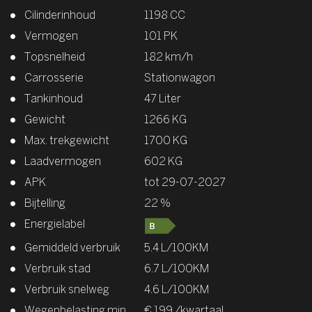
Cilinderinhoud
1198 CC
Vermogen
101 PK
Topsnelheid
182 km/h
Carrosserie
Stationwagon
Tankinhoud
47 Liter
Gewicht
1266 KG
Max. trekgewicht
1700 KG
Laadvermogen
602 KG
APK
tot 29-07-2027
Bijtelling
22 %
Energielabel
Gemiddeld verbruik
5.4 L/100KM
Verbruik stad
6.7 L/100KM
Verbruik snelweg
4.6 L/100KM
Wegenbelasting min
€ 199 /kwartaal