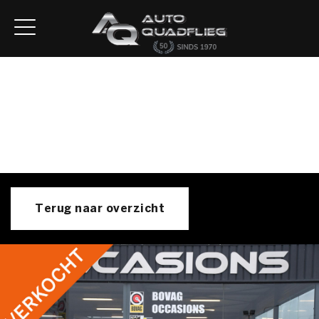
Home
Aanbod
Diensten
Autofirst
Verkocht
Over ons
Contact
Terug naar overzicht