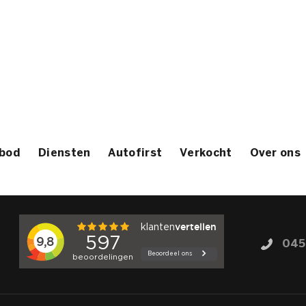
bod
Diensten
Autofirst
Verkocht
Over ons
045