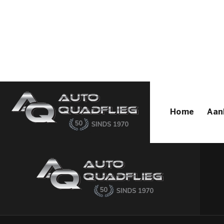
Home
Aanbod
Diensten
Autofirst
Verkocht
Over ons
Contact
Home
Aan