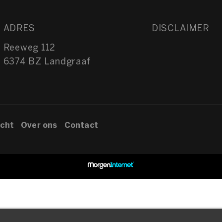
ADRES
DISCLAIMER
Reeweg 112
6374 BZ Landgraaf
cht
Over ons
Contact