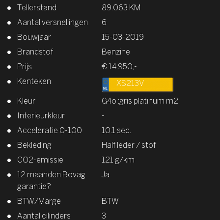
Tellerstand
89.063 KM
Aantal versnellingen
6
Bouwjaar
15-03-2019
Brandstof
Benzine
Prijs
€ 14.950,-
Kenteken
XS213V
Kleur
G4o :gris platinum m2
Interieurkleur
-
Acceleratie 0-100
10.1 sec.
Bekleding
Half leder / stof
CO2-emissie
121 g/km
12 maanden Bovag
Ja
garantie?
BTW/Marge
BTW
Aantal cilinders
3