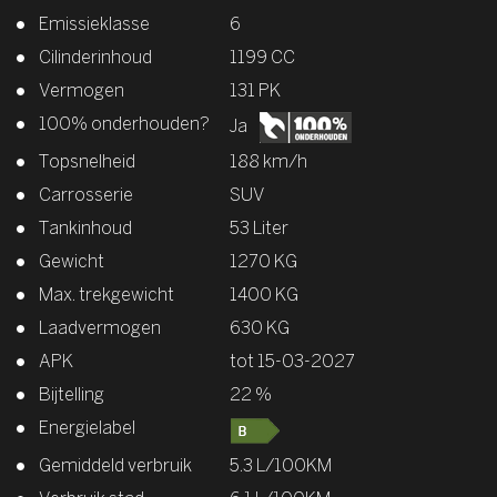
Emissieklasse
6
Cilinderinhoud
1199 CC
Vermogen
131 PK
100% onderhouden?
Ja
Topsnelheid
188 km/h
Carrosserie
SUV
Tankinhoud
53 Liter
Gewicht
1270 KG
Max. trekgewicht
1400 KG
Laadvermogen
630 KG
APK
tot 15-03-2027
Bijtelling
22 %
Energielabel
Gemiddeld verbruik
5.3 L/100KM