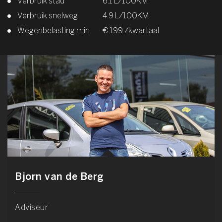
Verbruik stad
6.1 L/100KM
Verbruik snelweg
4.9 L/100KM
Wegenbelasting min
€ 199 /kwartaal
Bjorn van de Berg
Adviseur