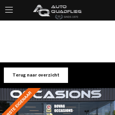
Home
Aanbod
Diensten
Autofirst
Verkocht
Over ons
Contact
Terug naar overzicht