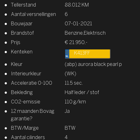
Tellerstand
88.012 KM
Aantal versnellingen
6
Bouwjaar
07-01-2021
Brandstof
Benzine,Elektrisch
Prijs
€ 21.950,-
Kenteken
K413FF
Kleur
(abp) aurora black pearl p
Interieurkleur
(WK)
Acceleratie 0-100
11.5 sec.
Bekleding
Half leder / stof
CO2-emissie
110 g/km
12 maanden Bovag
Ja
garantie?
BTW/Marge
BTW
Aantal cilinders
4