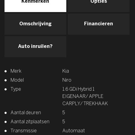
Kenmerken
Opties
Omschrijving
Financieren
Auto inruilen?
Merk
Kia
Model
Niro
Type
1.6 GDi Hybrid 1
EIGENAAR/ APPLE
CARPLY/ TREKHAAK
Aantal deuren
5
Aantal zitplaatsen
5
Transmissie
Automaat