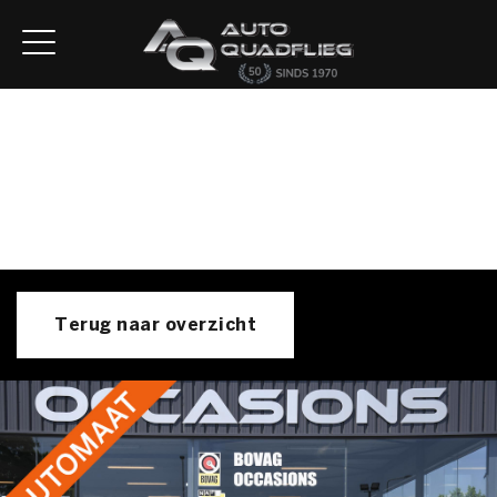
Home
Aanbod
Diensten
Autofirst
Verkocht
Over ons
Contact
Terug naar overzicht