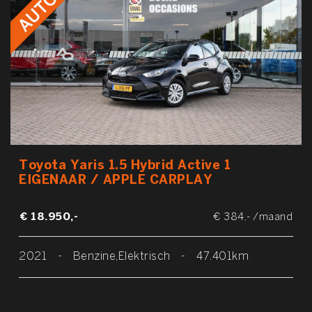
Toyota Yaris 1.5 Hybrid Active 1
EIGENAAR / APPLE CARPLAY
€ 18.950,-
€ 384,- /maand
2021
-
Benzine,Elektrisch
-
47.401km