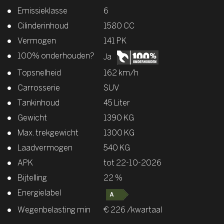
Emissieklasse
6
Cilinderinhoud
1580 CC
Vermogen
141 PK
100% onderhouden?
Ja
Topsnelheid
162 km/h
Carrosserie
SUV
Tankinhoud
45 Liter
Gewicht
1390 KG
Max. trekgewicht
1300 KG
Laadvermogen
540 KG
APK
tot 22-10-2026
Bijtelling
22 %
Energielabel
Wegenbelasting min
€ 226 /kwartaal