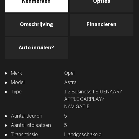
Kenmerken
Opties
Omschrijving
Financieren
Auto inruilen?
Merk
Opel
Model
Astra
Type
1.2 Business 1 EIGENAAR/
APPLE CARPLAY/
NAVIGATIE
Aantal deuren
5
Aantal zitplaatsen
5
Transmissie
Handgeschakeld