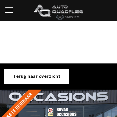
Home
Aanbod
Diensten
Autofirst
Verkocht
Over ons
Contact
Terug naar overzicht