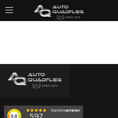
Home
Aanbod
Diensten
Autofirst
Verkocht
Over ons
Contact